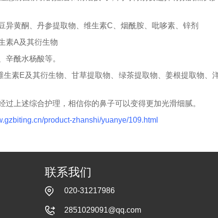
豆异黄酮、丹参提取物、维生素C、烟酰胺、吡哆素、锌剂
生素A及其衍生物
、辛酰水杨酸等。
维生素E及其衍生物、甘草提取物、绿茶提取物、姜根提取物、
经过上述综合护理，相信你的鼻子可以变得更加光滑细腻。
w.gzbiting.cn/product-zhanshi/yuanye/109.html
联系我们
020-31217986
2851029091@qq.com