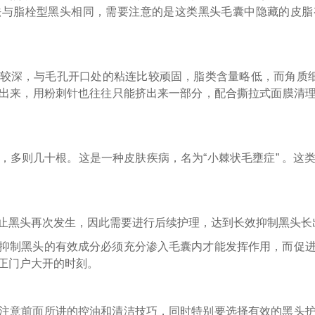
法与脂栓型黑头相同，需要注意的是这类黑头毛囊中隐藏的皮脂
较深，与毛孔开口处的粘连比较顽固，脂类含量略低，而角质细
出来，用粉刺针也往往只能挤出来一部分，配合撕拉式面膜清
，多则几十根。这是一种皮肤疾病，名为“小棘状毛壅症” 。这
止黑头再次发生，因此需要进行后续护理，达到长效抑制黑头长
抑制黑头的有效成分必须充分渗入毛囊内才能发挥作用，而促
正门户大开的时刻。
注意前面所讲的控油和清洁技巧，同时特别要选择有效的黑头